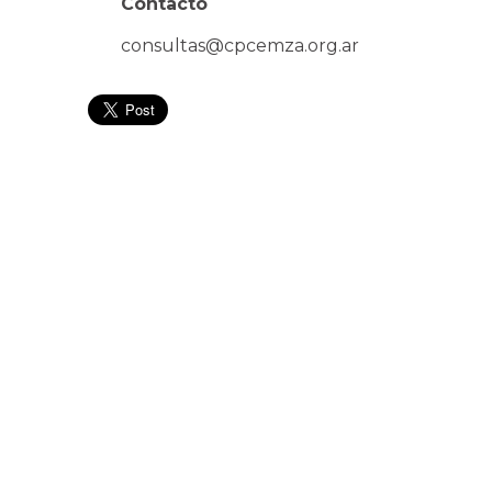
Contacto
consultas@cpcemza.org.ar