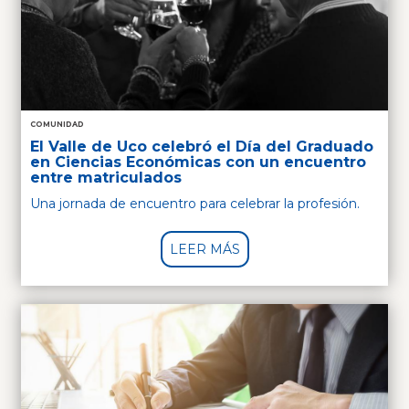
COMUNIDAD
El Valle de Uco celebró el Día del Graduado
en Ciencias Económicas con un encuentro
entre matriculados
Una jornada de encuentro para celebrar la profesión.
LEER MÁS