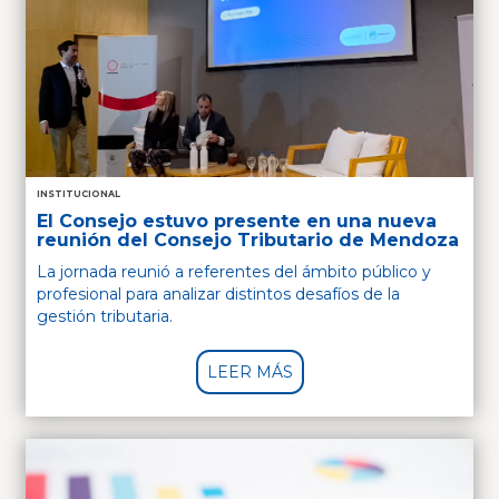
INSTITUCIONAL
El Consejo estuvo presente en una nueva
reunión del Consejo Tributario de Mendoza
La jornada reunió a referentes del ámbito público y
profesional para analizar distintos desafíos de la
gestión tributaria.
LEER MÁS