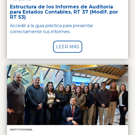
Estructura de los Informes de Auditoría
para Estados Contables, RT 37 (Modif. por
RT 53)
Accedé a la guia práctica para presentar
correctamente tus informes
LEER MÁS
INSTITUCIONAL