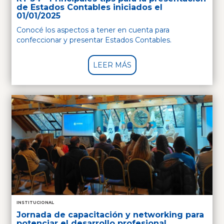
de Estados Contables iniciados el
01/01/2025
Conocé los aspectos a tener en cuenta para
confeccionar y presentar Estados Contables.
LEER MÁS
INSTITUCIONAL
Jornada de capacitación y networking para
potenciar el desarrollo profesional