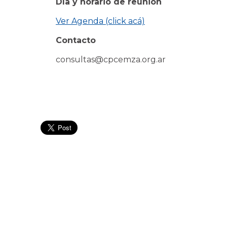
Día y horario de reunión
Ver Agenda (click acá)
Contacto
consultas@cpcemza.org.ar