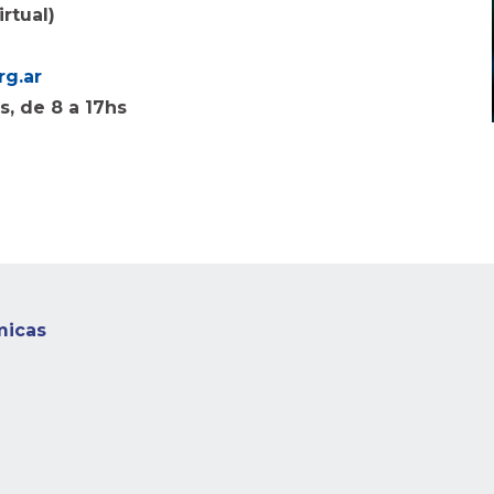
rtual)
g.ar
s, de 8 a 17hs
micas